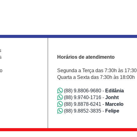
s
s
Horários de atendimento
o
Segunda a Terça das 7:30h às 17:3
Quarta a Sexta das 7:30h às 18:00h
(88) 9.8806-9680 -
Edilânia
(88) 9.9740-1716 -
Jonht
(88) 9.8878-6241 -
Marcelo
(88) 9.8852-3835 -
Felipe