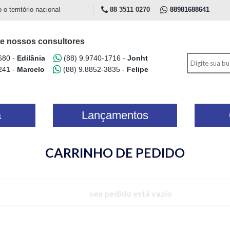
 território nacional
88 3511 0270
88981688641
e nossos consultores
680 -
Edilânia
(88) 9.9740-1716 -
Jonht
241 -
Marcelo
(88) 9.8852-3835 -
Felipe
a
Lançamentos
CARRINHO DE PEDIDO
seu pedido está vazio