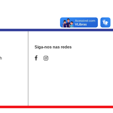
Siga-nos nas redes
0h