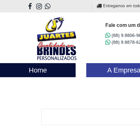
Entregamos em todo o
Fale com um d
(88) 9.8806-9
(88) 9.8878-6
Home
A Empres