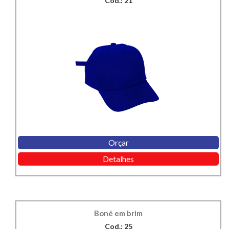
Cod.: 21
Orçar
Detalhes
Boné em brim
Cod.: 25