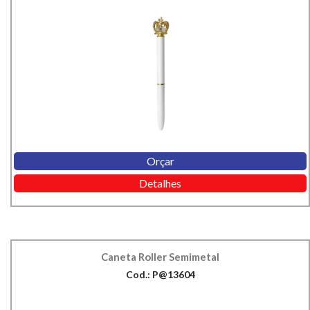
Orçar
Detalhes
Caneta Roller Semimetal
Cod.: P@13604