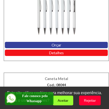
Orçar
Detalhes
Caneta Metal
Cod.: 08044
Este site utiliza cookies para melhorar sua experiência.
Fale conosco pelo
Aceita o uso de cookies?
Aceitar
Rejeitar
Whatsapp