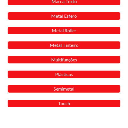
Marca Texto
Metal Esfero
Metal Roller
Metal Tinteiro
Multifunções
Plásticas
Semimetal
Touch