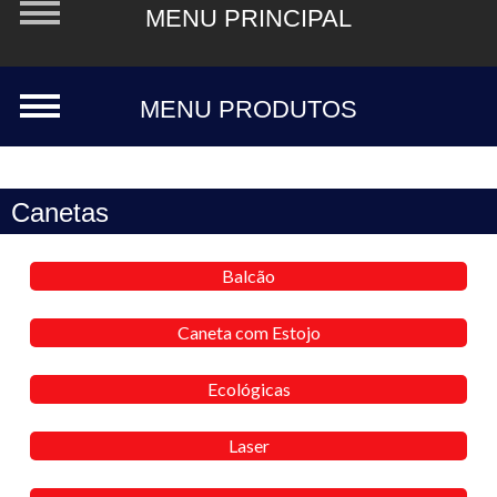
Canetas
Balcão
Caneta com Estojo
Ecológicas
Laser