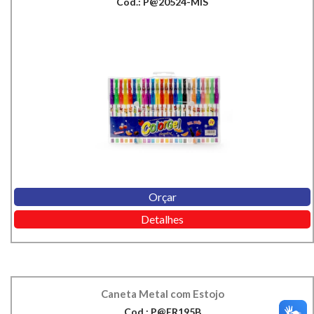
Cod.: P@20524-MIS
Orçar
Detalhes
Caneta Metal com Estojo
Cod.: P@ER195B