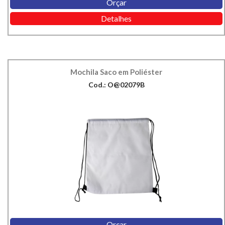
Orçar
Detalhes
Mochila Saco em Poliéster
Cod.: O@02079B
Orçar