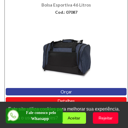
Bolsa Esportiva 46 Litros
Cod.: 07087
Orçar
Detalhes
Este site utiliza cookies para melhorar sua experiência.
Fale conosco pelo
Aceita o uso de cookies?
Aceitar
Rejeitar
Whatsapp
1
2
3
4
5
6
7
8
Próxima »»