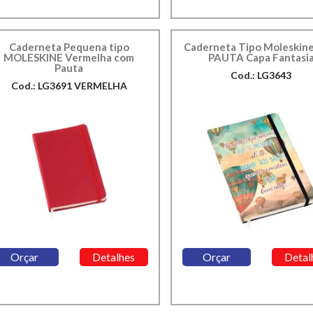
Caderneta Pequena tipo
Caderneta Tipo Moleskin
MOLESKINE Vermelha com
PAUTA Capa Fantasi
Pauta
Cod.: LG3643
Cod.: LG3691 VERMELHA
Orçar
Detalhes
Orçar
Detal