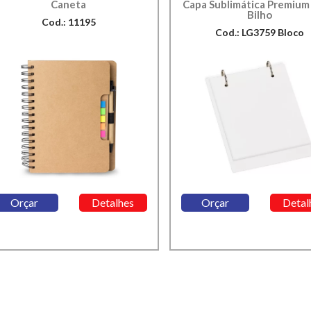
Caneta
Capa Sublimática Premium 
Bilho
Cod.: 11195
Cod.: LG3759 Bloco
Orçar
Detalhes
Orçar
Detal