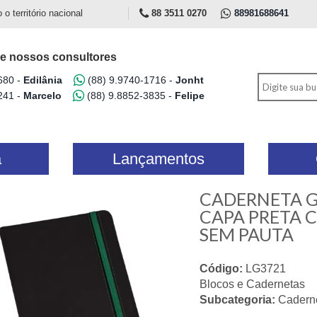
 território nacional
88 3511 0270
88981688641
e nossos consultores
680 -
Edilânia
(88) 9.9740-1716 -
Jonht
241 -
Marcelo
(88) 9.8852-3835 -
Felipe
a
Lançamentos
CADERNETA G
CAPA PRETA C
SEM PAUTA
Código:
LG3721
Blocos e Cadernetas
Subcategoria:
Cadern