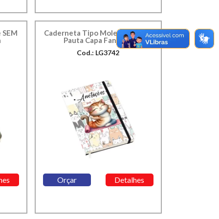
e SEM
Caderneta Tipo Moleskine Com
a
Pauta Capa Fantasia
Cod.: LG3742
hes
Orçar
Detalhes