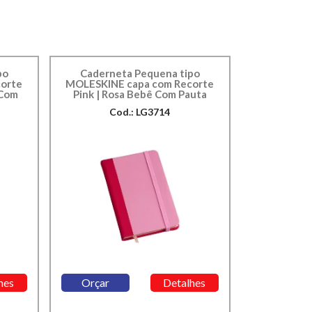
po
Caderneta Pequena tipo
orte
MOLESKINE capa com Recorte
 Com
Pink | Rosa Bebê Com Pauta
Cod.: LG3714
hes
Orçar
Detalhes