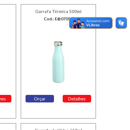
Garrafa Térmica 500ml
Cod.: E@07059
hes
Orçar
Detalhes