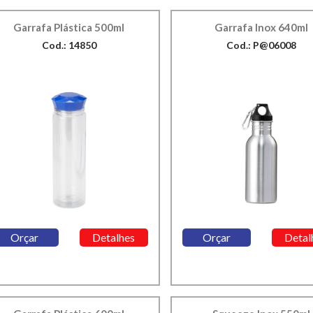
Garrafa Plástica 500ml
Garrafa Inox 640ml
Cod.: 14850
Cod.: P@06008
Orçar
Detalhes
Orçar
Detal