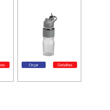
hes
Orçar
Detalhes