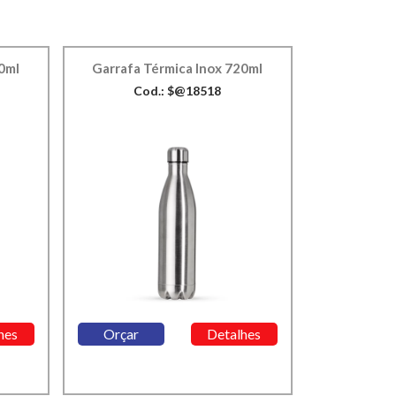
00ml
Garrafa Térmica Inox 720ml
Cod.: $@18518
hes
Orçar
Detalhes