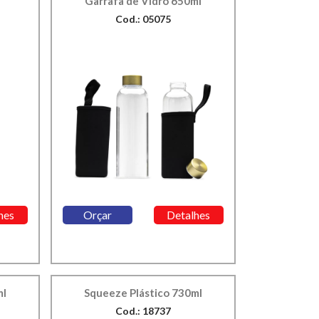
Garrafa de Vidro 650ml
Cod.: 05075
hes
Orçar
Detalhes
ml
Squeeze Plástico 730ml
Cod.: 18737