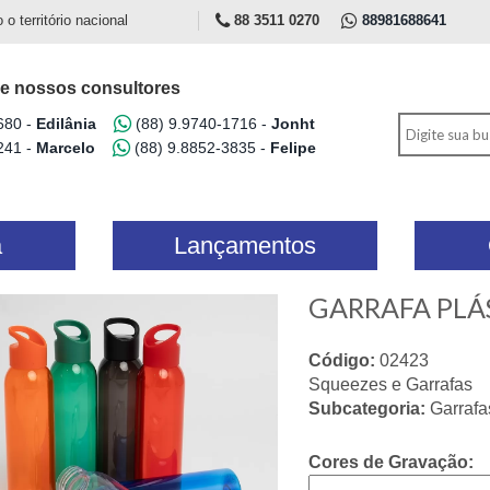
 território nacional
88 3511 0270
88981688641
e nossos consultores
680 -
Edilânia
(88) 9.9740-1716 -
Jonht
241 -
Marcelo
(88) 9.8852-3835 -
Felipe
a
Lançamentos
GARRAFA PLÁ
Código:
02423
Squeezes e Garrafas
Subcategoria:
Garrafa
Cores de Gravação: