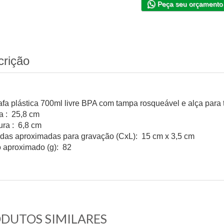
Peça seu orçamento
crição
afa plástica 700ml livre BPA com tampa rosqueável e alça para 
ra : 25,8 cm
ura : 6,8 cm
das aproximadas para gravação (CxL): 15 cm x 3,5 cm
 aproximado (g): 82
DUTOS SIMILARES