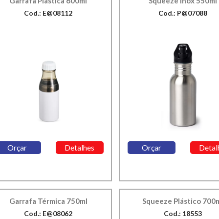
Garrafa Plástica 600ml
Squeeze Inox 550ml
Cod.: E@08112
Cod.: P@07088
Orçar
Detalhes
Orçar
Detal
Garrafa Térmica 750ml
Squeeze Plástico 700
Cod.: E@08062
Cod.: 18553