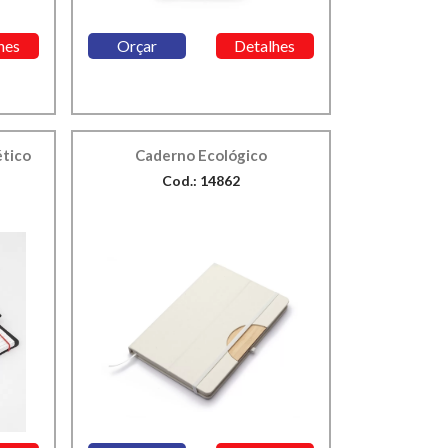
hes
Orçar
Detalhes
ético
Caderno Ecológico
Cod.: 14862