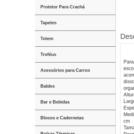
Protetor Para Crachá
Tapetes
Des
Totem
Troféus
Para
esco
Acessórios para Carros
acom
diss
Baldes
orga
Altu
Larg
Bar e Bebidas
Espe
Medi
Blocos e Cadernetas
cm
Tama
Bolsas Térmicas