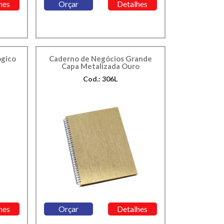
hes
Orçar
Detalhes
ógico
Caderno de Negócios Grande
Capa Metalizada Ouro
Cod.: 306L
hes
Orçar
Detalhes