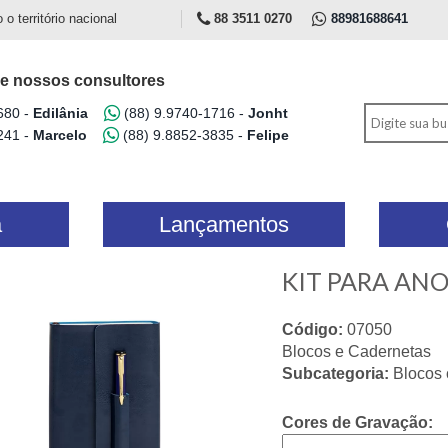
 território nacional
88 3511 0270
88981688641
e nossos consultores
680 -
Edilânia
(88) 9.9740-1716 -
Jonht
241 -
Marcelo
(88) 9.8852-3835 -
Felipe
a
Lançamentos
KIT PARA AN
Código:
07050
Blocos e Cadernetas
Subcategoria:
Blocos
Cores de Gravação: