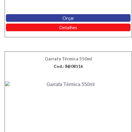
Orçar
Detalhes
Garrafa Térmica 550ml
Cod.: $@08116